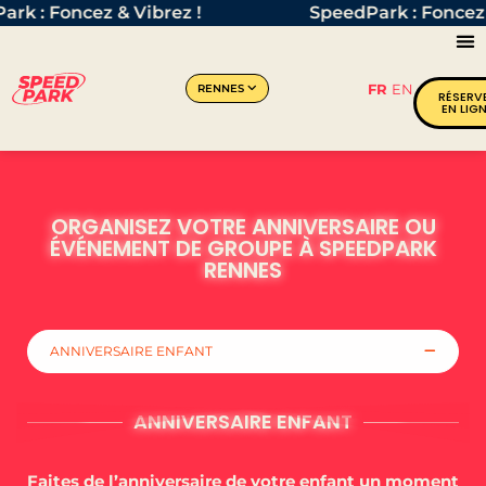
rk : Foncez & Vibrez !
SpeedPark : Foncez 
FR
EN
RENNES
RÉSERV
EN LIG
ORGANISEZ VOTRE ANNIVERSAIRE OU
ÉVÉNEMENT DE GROUPE À SPEEDPARK
RENNES
ANNIVERSAIRE ENFANT
ANNIVERSAIRE ENFANT
Faites de l’anniversaire de votre enfant un moment